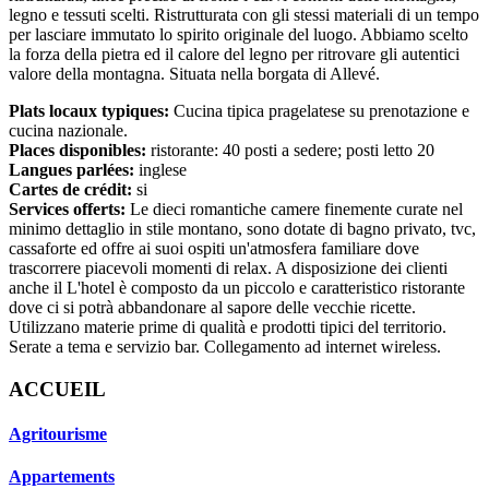
legno e tessuti scelti. Ristrutturata con gli stessi materiali di un tempo
per lasciare immutato lo spirito originale del luogo. Abbiamo scelto
la forza della pietra ed il calore del legno per ritrovare gli autentici
valore della montagna. Situata nella borgata di Allevé.
Plats locaux typiques:
Cucina tipica pragelatese su prenotazione e
cucina nazionale.
Places disponibles:
ristorante: 40 posti a sedere; posti letto 20
Langues parlées:
inglese
Cartes de crédit:
si
Services offerts:
Le dieci romantiche camere finemente curate nel
minimo dettaglio in stile montano, sono dotate di bagno privato, tvc,
cassaforte ed offre ai suoi ospiti un'atmosfera familiare dove
trascorrere piacevoli momenti di relax. A disposizione dei clienti
anche il L'hotel è composto da un piccolo e caratteristico ristorante
dove ci si potrà abbandonare al sapore delle vecchie ricette.
Utilizzano materie prime di qualità e prodotti tipici del territorio.
Serate a tema e servizio bar. Collegamento ad internet wireless.
ACCUEIL
Agritourisme
Appartements