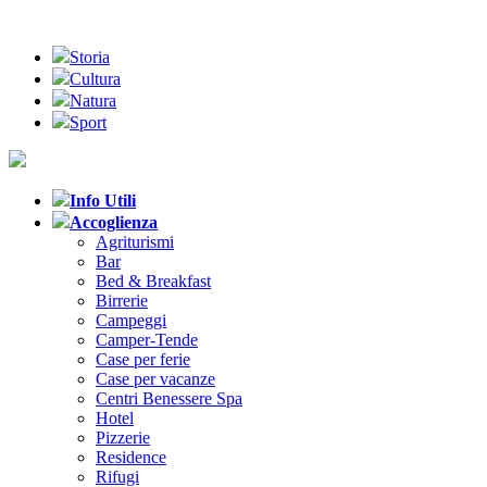
Storia
Cultura
Natura
Sport
Info Utili
Accoglienza
Agriturismi
Bar
Bed & Breakfast
Birrerie
Campeggi
Camper-Tende
Case per ferie
Case per vacanze
Centri Benessere Spa
Hotel
Pizzerie
Residence
Rifugi