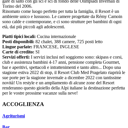
gare di salto con gli sci e sci di fondo delle Olimpiadi Invernali di
Torino del 2006.
Rinomato come luogo perfetto per tutta la famiglia, il Resort è un
ambiente unico e lussuoso. Le camere progettate da Rémy Camoin
sono calde e contemporane, e ci sono strutture per bambini di ogni
età, dai più piccoli agli adolescenti.
Piatti tipici locali:
Cucina internazionale
Posti disponibili:
82 chalet, 388 camere, 725 posti letto
Lingue parlate:
FRANCESE, INGLESE
Carte di credito:
SI
Servizi offerti:
I servizi inclusi nel soggiorno sono: skipass e corsi,
club e assistenza bambini 4-17 anni, pensione completa Gourmet,
bar e aperitivi, spettacoli e intrattenimenti e tanto altro... Dopo una
stagione estiva 2022 di stop, il Resort Club Med Pragelato riaprirà le
sue porte per la stagione invernale a dicembre 2022 con tantissime
novità! Un restyle e un ampliamento di alcune zone del Resort
renderanno questo gioiello della Alpi italiane la destinazione perfetta
per le vostre prossime vacanze sulla neve!
ACCOGLIENZA
Agriturismi
Bar