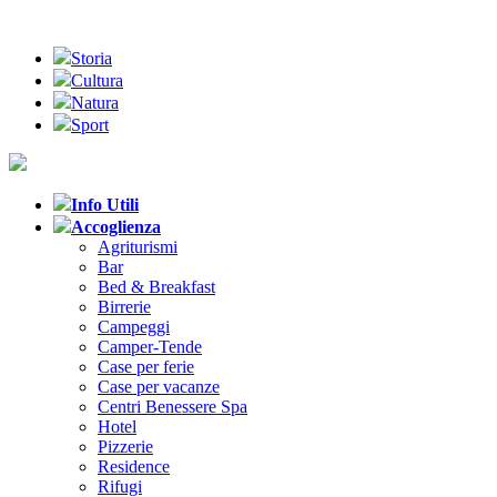
Storia
Cultura
Natura
Sport
Info Utili
Accoglienza
Agriturismi
Bar
Bed & Breakfast
Birrerie
Campeggi
Camper-Tende
Case per ferie
Case per vacanze
Centri Benessere Spa
Hotel
Pizzerie
Residence
Rifugi