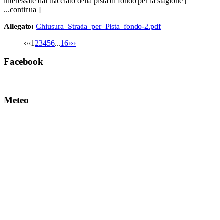
interessate dal tracciato della pista di fondo per la stagione [
...continua ]
Allegato:
Chiusura_Strada_per_Pista_fondo-2.pdf
‹‹
‹
1
2
3
4
5
6
...
16
›
››
Facebook
Meteo