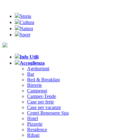
Storia
Cultura
Natura
Sport
Info Utili
Accoglienza
Agriturismi
Bar
Bed & Breakfast
Birrerie
Campeggi
Camper-Tende
Case per ferie
Case per vacanze
Centri Benessere Spa
Hotel
Pizzerie
Residence
Rifugi