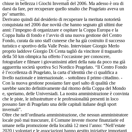
chiuse in bellezza i Giochi Invernali del 2006. Ma adesso è ora di
darsi da fare, per recuperare quello smalto che Pragelato aveva un
po’ smarrito.
Derivano quindi dal desiderio di recuperare la meritata notorietà
conquistata nel 2006 due novità che hanno segnato gli ultimi due
anni: l’impegno di organizzare e ospitare la Coppa Europa e la
Coppa Italia di fondo e l’avvio di una nuova gestione del Centro
Fondo, curata da uno staff cuneese che ha già costruito il successo
turistico e sportivo della Valle Pesio. Intervistare Giorgio Merlo
proprio laddove Giorgio Di Centa tagliò da vincitore il traguardo
della 50 km olimpica ha offerto l’occasione per conoscere,
fotografare e filmare i giovanissimi atleti della nata da poco ma già
agguerrita società sportiva Sci Nordico Pragelato. “Il Centro Fondo
è l’eccellenza di Pragelato, la carta d’identità che ci qualifica a
livello nazionale e internazionale. - sottolinea il primo cittadino. -
Con la nuova gestione possiamo fare quel salto di qualità che
sarebbe sancito definitivamente dal ritorno della Coppa del Mondo
e, speriamo, delle Universiadi. La nostra amministrazione è convinta
che le piste, le infrastrutture e le professionalità presenti in loco
possano fare di Pragelato una delle capitali italiane degli sport
invernali”.
Oltre che nell’ordinaria amministrazione, che nessun amministratore
locale può mai trascurare, il Comune investe risorse finanziarie ed
umane nella promozione della località 12 mesi l’anno: “Nell’estate
2020 i volontari e le associazioni hanno gestito iniziative importanti