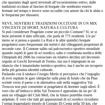
che spaziano dagli sport invernali all’escursionismo estivo, dalle
tradizioni occitane al fascino di borgate che sembrano essersi
fermate nel tempo e invece sono accudite con amore da chi le abita o
le frequenta per rilassarsi.
NEVE, SENTIERI E TRADIZIONI OCCITANE IN UN MIX
VINCENTE DI SPORT, NATURA E CULTURA
Si può considerare Pragelato come un piccolo Comune? Sì, se si
tiene presente il dato ufficiale, che parla di 775 residenti. Un po’
meno se si pensa a quanto La Ruà e le altre quindici borgate
pragelatesi sono frequentate dai turisti e dai villeggianti proprietari di
seconde case. Il Comune salito sul palcoscenico sportivo mondiale
quando ospitò le gare di sci nordico, salto e combinata nordica delle
Olimpiadi del 2006 ha conosciuto un relativo declino nel decennio
seguito ai Giochi Invernali di Torino, ma ora è impegnato in un
rilancio che è innanzitutto turistico-sportivo, ma è anche un recupero
della più genuina identità culturale.
Parlando con il sindaco Giorgio Merlo si percepisce che l’orgoglio
di aver ospitato le gare olimpiche sulla pista di fondo che da Plan
scende verso il paese o in alternativa sale nella suggestiva Val
Troncea non può consentire ai pragelatesi di dormire sugli allori. È
vero che all’imbocco della Val Troncea è approdato da un po’ di
anni un villaggio del Club Med, che in futuro potrebbe essere
ampliato. È vero che tutti gli appassionati di sci nordico ricordano
l’ormai leggendario trionfo di Giorgio Di Centa nella 50 km, che