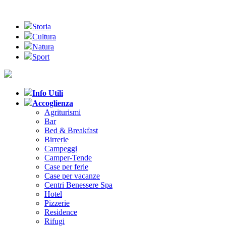
Storia
Cultura
Natura
Sport
Info Utili
Accoglienza
Agriturismi
Bar
Bed & Breakfast
Birrerie
Campeggi
Camper-Tende
Case per ferie
Case per vacanze
Centri Benessere Spa
Hotel
Pizzerie
Residence
Rifugi