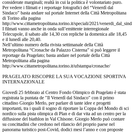
considerate marginali; realtà in cui la politica è volontariato puro.
Per vedere i filmati e i reportage fotografici del “Venerdì dal
Sindaco” basta andare sul portale Internet della Città Metropolitana
di Torino alla pagina
http://www.cittametropolitana.torino.it/speciali/2021/venerdi_dal_sind
I filmati vanno anche in onda sull’emittente interregionale
Telecupole, il sabato alle 14,30 con repliche la domenica alle 18,45
e il lunedì alle 20,40.
Nell’ultimo numero della rivista settimanale della Città
Metropolitana “Cronache da Palazzo Cisterna” si può leggere il
reportage da Pragelato; basta andare nel portale della Città
Metropolitana alla pagina
http://www.cittametropolitana.torino.it/ufstampa/cronache/
PRAGELATO RISCOPRE LA SUA VOCAZIONE SPORTIVA
INTERNAZIONALE
Giovedì 25 febbraio al Centro Fondo Olimpico di Pragelato è stata
registrata la puntata de "Il Venerdì dal Sindaco" con il primo
cittadino Giorgio Merlo, per parlare di tante idee e progetti
importanti, tra i quali il sogno di riportare la Coppa del Mondo di sci
nordico sulla pista olimpica di Plan e di dar vita ad un centro per la
diffusione del biathlon in Val Chisone. Giorgio Merlo può contare
su concittadini che credono nel rilancio del proprio paese nel
panorama turistico post-Covid, dodici mesi l’anno e con proposte