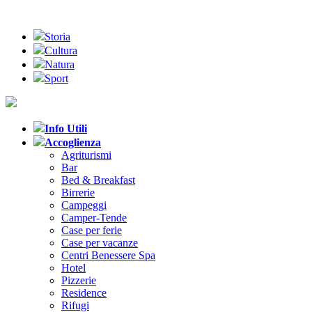
Storia
Cultura
Natura
Sport
Info Utili
Accoglienza
Agriturismi
Bar
Bed & Breakfast
Birrerie
Campeggi
Camper-Tende
Case per ferie
Case per vacanze
Centri Benessere Spa
Hotel
Pizzerie
Residence
Rifugi